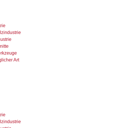
rie
lzindustrie
ustrie
nitte
erkzeuge
licher Art
rie
lzindustrie