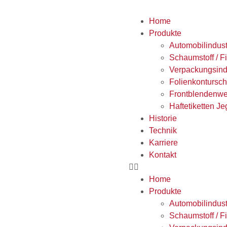
Home
Produkte
Automobilindust
Schaumstoff / Fi
Verpackungsind
Folienkontursch
Frontblendenw
Haftetiketten Jeg
Historie
Technik
Karriere
Kontakt
Home
Produkte
Automobilindust
Schaumstoff / Fi