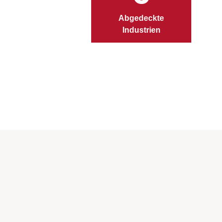
Abgedeckte
Industrien
Bra