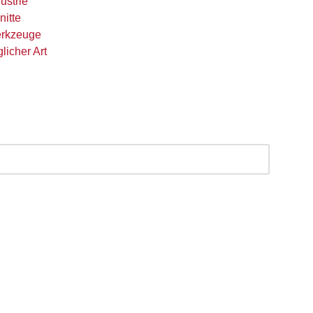
ustrie
nitte
erkzeuge
licher Art